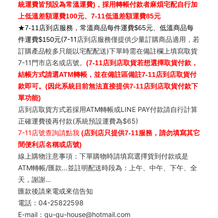
統運費皆預設為常溫運費)，採用轉帳付款者麻煩宅配自行加
上低溫差額運費100元、7-11低溫差額運費85元
★
7-11
店到店服務，常溫商品每件運費$65元、低溫商品每
元(7-11
店到店服務僅提供少量訂購商品適用，若
件運費$150
訂購產品較多只能以宅配配送)下單時需在備註欄上填寫取貨
7-11門市店名或店號。
(7-11店到店取貨若想選擇取貨付款，
結帳方式請選ATM轉帳，並在備註區備註7-11店到店取貨付
款即可。(因此系統目前無法直接提供7-11店到店取貨付款下
單功能)
店到店取貨方式若採用ATM轉帳或LINE PAY付款請自行計算
正確運費後再付款(系統預設運費為$65)
7-11
店號查詢請點我
(店到店只提供7-11服務，請勿填寫其它
間便利店名稱或店號)
線上購物注意事項：下單購物時請填寫選擇貨到付款或是
ATM轉帳/匯款…並註明配送時段為：上午、中午、下午、全
天，謝謝…
匯款後請來電或來信告知
電話：04-25822598
E-mail：gu-gu-house@hotmail.com