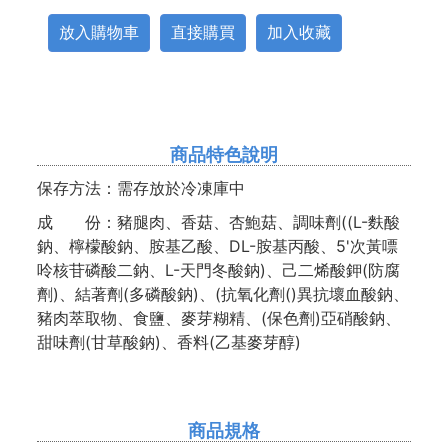
放入購物車
直接購買
加入收藏
商品特色說明
保存方法：需存放於冷凍庫中
成 份：豬腿肉、香菇、杏鮑菇、調味劑((L-麩酸
鈉、檸檬酸鈉、胺基乙酸、DL-胺基丙酸、5'次黃嘌
呤核苷磷酸二鈉、L-天門冬酸鈉)、己二烯酸鉀(防腐
劑)、結著劑(多磷酸鈉)、(抗氧化劑()異抗壞血酸鈉、
豬肉萃取物、食鹽、麥芽糊精、(保色劑)亞硝酸鈉、
甜味劑(甘草酸鈉)、香料(乙基麥芽醇)
商品規格