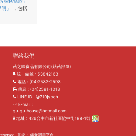
站服務條款」
聲明」
，包括
聯絡我們
菇之味食品有限公司(菇菇部屋)
統一編號
: 53842163
電話
: (04)2582-2598
傳真
: (04)2581-1018
LINE ID
: @710jybch
E-mail
:
gu-gu-house@hotmail.com
地址
: 426台中市新社區協中街189-1號
reserved. 系統：
錢老闆雲平台