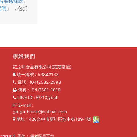
站服務條款」
聲明」
，包括
聯絡我們
菇之味食品有限公司(菇菇部屋)
統一編號
: 53842163
電話
: (04)2582-2598
傳真
: (04)2581-1018
LINE ID
: @710jybch
E-mail
:
gu-gu-house@hotmail.com
地址
: 426台中市新社區協中街189-1號
reserved. 系統：
錢老闆雲平台