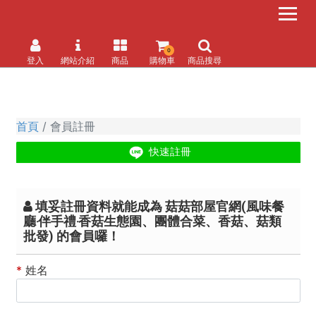
0
登入
網站介紹
商品
購物車
商品搜尋
首頁
會員註冊
填妥註冊資料就能成為 菇菇部屋官網(風味餐
廳‧伴手禮‧香菇生態園、團體合菜、香菇、菇類
批發) 的會員囉！
*
姓名