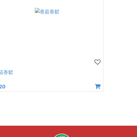
菇香鬆
20