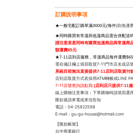
訂購說明事項
每件)
則免運費
★
一般宅配訂購單滿3000元(
★同時購買有常溫與低溫商品需合併配送
請注意若是同時有購買低溫商品與常溫商品
額運費85元
★
7-11
店到店服務，常溫商品每件運費$65
需在備註欄上填寫取貨7-11門市店名或店
系統目前無法直接提供7-11店到店取貨付
店到店取貨方式若採用ATM轉帳或LINE 
7-11
店號查詢請點我
(店到店只提供7-1
線上購物注意事項：下單購物時請填寫選擇
匯款後請來電或來信告知
電話：04-25822598
E-mail：gu-gu-house@hotmail.com
【匯款帳號】
台中商業銀行