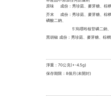
原味 成份：秀珍菇、麥芽糖、棕
芥末 成份：秀珍菇、麥芽糖、棕櫚
磷酸二鈉、
5'烏嘌呤核苷磷二鈉、鹽、糖
黑胡椒 成份：秀珍菇、麥芽糖、棕櫚
淨重：70公克(+-4.5g)
保存期限：8個月(未開封)