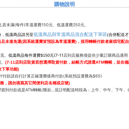
購物說明
,若未滿(每件)常溫運費150元、低溫運費250元。
低溫商品與常溫商品混合配送下單區
時，低溫商品請另至
(合併配送
且未達免運(因系統運費皆預設為常溫運費)，採用轉帳付款者麻煩宅配自行加
元(7-11
店到店服務僅提供少量訂購商品適用
元、低溫商品每件運費$150
號。
(7-11店到店取貨若想選擇取貨付款，結帳方式請選ATM轉帳，並在備
款下單功能)
PAY付款請自行計算正確運費後再付款(系統預設運費為$65)
1服務，請勿填寫其它間便利店名稱或店號)
貨到付款或是ATM轉帳/匯款…並註明配送時段為：上午、中午、下午、