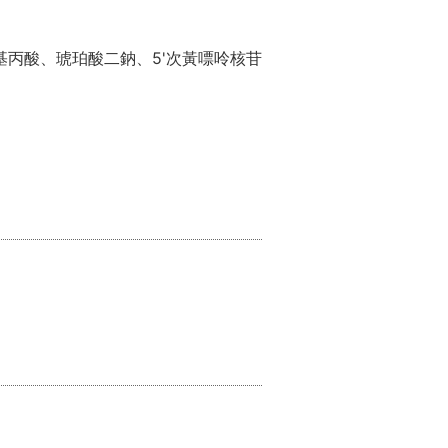
丙酸、琥珀酸二鈉、5'次黃嘌呤核苷