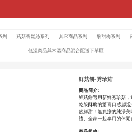
系列
菇菇香鬆絲系列
其它商品系列
酸甜梅系列
低溫商品與常溫商品混合配送下單區
鮮菇餅-秀珍菇
商品簡介:
鮮菇餅選用新鮮秀珍菇，
乾般酥脆的驚喜口感,讓
然鮮甜！無負擔的純淨美
禮、全家一起享用的休閒食
商品規格: