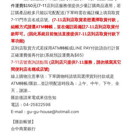
元(7-11
店到店服務僅提供少量訂購商品適用，若
件運費$150
訂購產品較多只能以宅配配送)下單時需在備註欄上填寫取貨
7-11門市店名或店號。
(7-11店到店取貨若想選擇取貨付款，
結帳方式請選ATM轉帳，並在備註區備註7-11店到店取貨付
款即可。(因此系統目前無法直接提供7-11店到店取貨付款下
單功能)
店到店取貨方式若採用ATM轉帳或LINE PAY付款請自行計算
正確運費後再付款(系統預設運費為$65)
7-11
店號查詢請點我
(店到店只提供7-11服務，請勿填寫其它
間便利店名稱或店號)
線上購物注意事項：下單購物時請填寫選擇貨到付款或是
ATM轉帳/匯款…並註明配送時段為：上午、中午、下午、全
天，謝謝…
匯款後請來電或來信告知
電話：04-25822598
E-mail：gu-gu-house@hotmail.com
【匯款帳號】
台中商業銀行